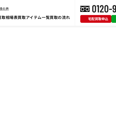
様の声
買取相場表
買取アイテム一覧
買取の流れ
宅配買取申込
TIPS
エアガン買取豆知識