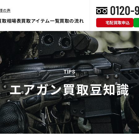
様の声
買取相場表
買取アイテム一覧
買取の流れ
宅配買取申込
TIPS
エアガン買取豆知識