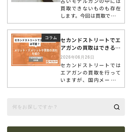
古いモデルガンの中には
買取できないものも存在
します。今回は買取できな
いモデルガンの確認方法
を紹介します。見極めが不
安な方はガンコレクトに
コラム
セカンドストリートでエ
ご相談ください。
アガンの買取はできる？
メリット・デメリット、
2026年06月26日
買取の流れを紹介
セカンドストリートでは
エアガンの買取を行って
いますが、国内メーカー
のモデルに限られます。買
取のメリットやデメリッ
ト、流れをご紹介します。