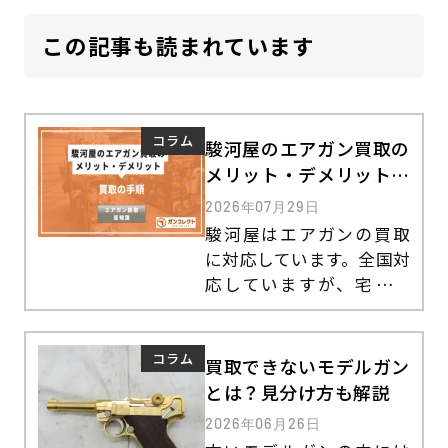
この記事も読まれています
コラム
駿河屋のエアガン買取の
メリット・デメリット｜
買取の手順
2026年07月29日
駿河屋はエアガンの買取
に対応しています。全国対
応していますが、宅配買
取の利用には送料や手数
料がかかるため注意が必
要です。利用前のメリット
コラム
買取できないモデルガン
やデメリット、買取の流
とは？見分け方も解説
れを解説します。
2026年06月26日