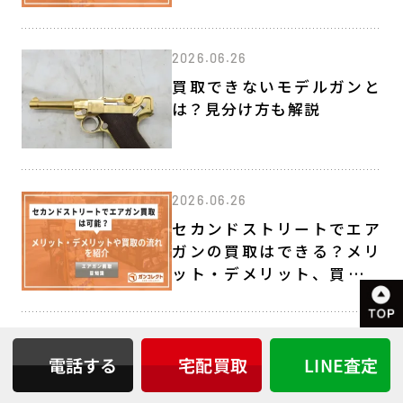
2026.06.26
買取できないモデルガンと
は？見分け方も解説
2026.06.26
セカンドストリートでエア
ガンの買取はできる？メリ
ット・デメリット、買取の
流れを紹介
2026.05.25
電話する
宅配買取
LINE査定
光学機器の買取相場｜スコ
ープやドットサイト、タク