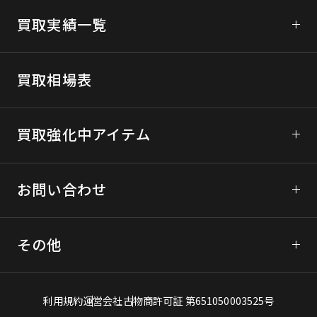
初めてご利用の方へ
買取実績一覧
ガンコレクトについて
次世代電動ガンの買取
宅配買取について
買取相場表
モデルガンの買取
買取の流れ
ブローバックガスガンの買取
買取強化中アイテム
LINE査定の詳細
エアコッキングガンの買取
宅配買取に関するご利用規約
東京マルイ
お問い合わせ
パーツ、ミリタリーグッズの買取
宅配買取のお申込みはこちら
マルシン
フォーム問い合わせ
KSC
その他
LINE査定
WA（ウエスタンアームズ）
よくあるご質問
電話問い合わせ
買取アイテム一覧
利用規約
運営会社
古物商許可証 第651050003525号
エアガン買取豆知識