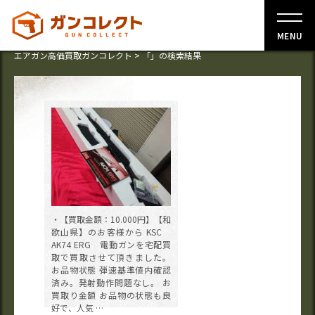
MENU
エアガン高価買取ガンコレクト
>
「」の検索結果
・【買取金額：10.000円】【和
歌山県】のお客様から KSC
AK74 ERG 電動ガンを宅配買
取で買取させて頂きました。
お品物状態 弾速基準値内確認
済み。発射動作問題なし。 お
買取り金額 お品物の状態も良
好で、人気 …