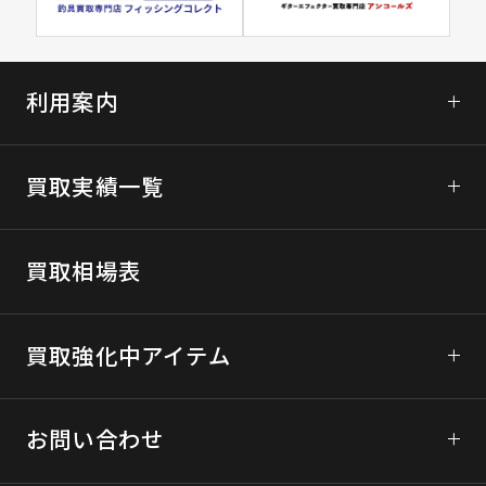
利用案内
初めてご利用の方へ
買取実績一覧
ガンコレクトについて
次世代電動ガンの買取
宅配買取について
買取相場表
モデルガンの買取
買取の流れ
ブローバックガスガンの買取
買取強化中アイテム
LINE査定の詳細
エアコッキングガンの買取
宅配買取に関するご利用規約
東京マルイ
お問い合わせ
パーツ、ミリタリーグッズの買取
宅配買取のお申込みはこちら
マルシン