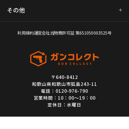
フォーム問い合わせ
KSC
その他
LINE査定
WA（ウエスタンアームズ）
よくあるご質問
電話問い合わせ
買取アイテム一覧
利用規約
運営会社
古物商許可証 第651050003525号
エアガン買取豆知識
お客様の声
特定商取引法に基づく表記
〒640-8412
プライバシーポリシー
和歌山県和歌山市狐島243-11
キャンセル・返品ポリシー
電話：0120-976-790
営業時間：10：00～19：00
買取価格保証・査定基準について
定休日：水曜日