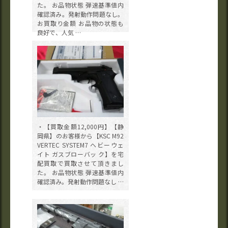
た。 お品物状態 弾速基準値内
確認済み。発射動作問題なし。
お買取り金額 お品物の状態も
良好で、人気 …
・【買取金額12,000円】【静
岡県】のお客様から【KSC M92
VERTEC SYSTEM7 ヘビーウェ
イト ガスブローバッ ク】を宅
配買取で買取させて頂きまし
た。 お品物状態 弾速基準値内
確認済み。発射動作問題なし …