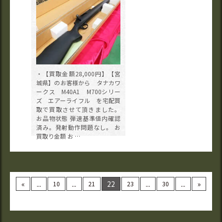
・【買取金額28,000円】【宮
城県】のお客様から タナカワ
ークス M40A1 M700シリー
ズ エアーライフル を宅配買
取で買取させて頂きました。
お品物状態 弾速基準値内確認
済み。発射動作問題なし。 お
買取り金額 お …
«
...
...
22
...
...
»
10
21
23
30