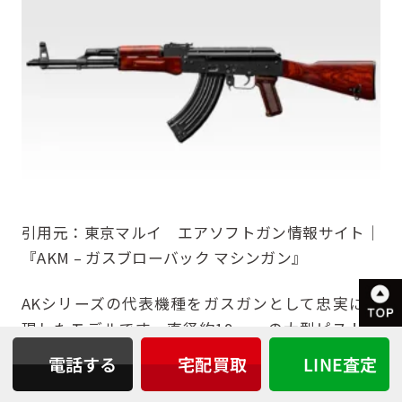
引用元：
東京マルイ エアソフトガン情報サイト｜
『AKM – ガスブローバック マシンガン』
AKシリーズの代表機種をガスガンとして忠実に再
現したモデルです。直径約19 mmの大型ピストン
搭載エンジンにより強烈なリコイルを実現。
ボルト
電話する
宅配買取
LINE査定
ハンドル操作や弾切れ時のボルト停止などリアルな