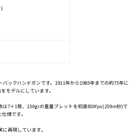
)
バックハンドガンです。1911年から1985年までの約75年に
A1をモデルにしています。
は7＋1発、230grの重量ブレットを初速850fps(259m秒)で
た仕様です。
忠実に再現しています。