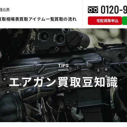
様の声
買取相場表
買取アイテム一覧
買取の流れ
宅配買取申込
TIPS
エアガン買取豆知識