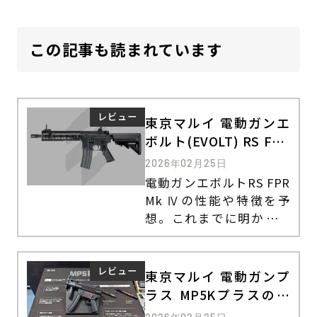
この記事も読まれています
レビュー
東京マルイ 電動ガンエ
ボルト(EVOLT) RS FPR
Mk Ⅳの特徴や性能
2026年02月25日
電動ガンエボルトRS FPR
Mk Ⅳの性能や特徴を予
想。これまでに明かされ
ている情報や発表時の反
響、口コミについても紹
介します。
レビュー
東京マルイ 電動ガンプ
ラス MP5Kプラスの特
徴・他モデルとの違い