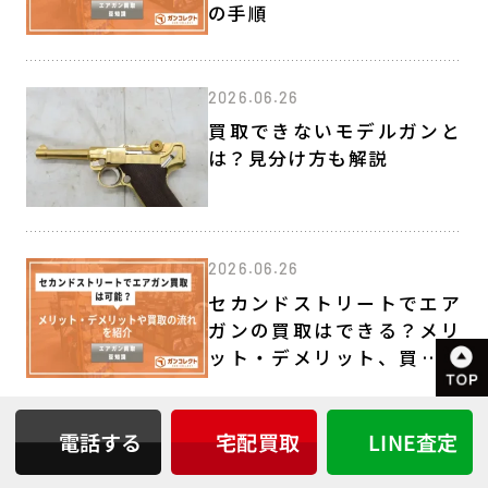
の手順
2026.06.26
買取できないモデルガンと
は？見分け方も解説
2026.06.26
セカンドストリートでエア
ガンの買取はできる？メリ
ット・デメリット、買取の
流れを紹介
電話する
宅配買取
LINE査定
2026.05.25
光学機器の買取相場｜スコ