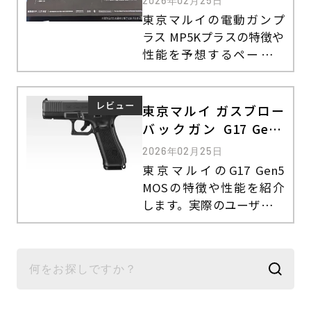
2026年02月25日
東京マルイの電動ガンプ
ラス MP5Kプラスの特徴や
性能を予想するページで
す。スタンダード電動ガン
やハイサイクル電動ガン
の違いについてもみてい
レビュー
東京マルイ ガスブロー
きましょう。
バックガン G17 Gen5
MOSの特徴や性能・レ
2026年02月25日
ビュー
東京マルイのG17 Gen5
MOSの特徴や性能を紹介
します。実際のユーザーの
口コミ・レビューについ
ても見ていきましょう。