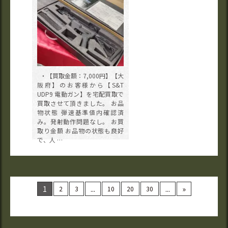
・【買取金額：7,000円】【大
阪府】のお客様から【S&T
UDP9 電動ガン】を宅配買取で
買取させて頂きました。 お品
物状態 弾速基準値内確認済
み。発射動作問題なし。 お買
取り金額 お品物の状態も良好
で、人 …
1
...
...
»
2
3
10
20
30