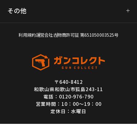
フォーム問い合わせ
KSC
その他
LINE査定
WA（ウエスタンアームズ）
よくあるご質問
電話問い合わせ
買取アイテム一覧
利用規約
運営会社
古物商許可証 第651050003525号
エアガン買取豆知識
お客様の声
特定商取引法に基づく表記
〒640-8412
プライバシーポリシー
和歌山県和歌山市狐島243-11
キャンセル・返品ポリシー
電話：0120-976-790
営業時間：10：00～19：00
買取価格保証・査定基準について
定休日：水曜日