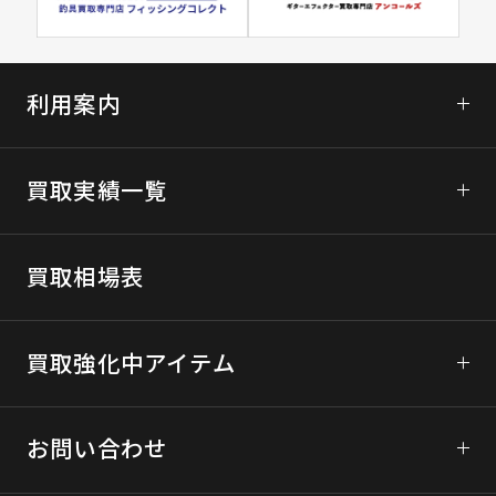
利用案内
初めてご利用の方へ
買取実績一覧
ガンコレクトについて
次世代電動ガンの買取
宅配買取について
買取相場表
モデルガンの買取
買取の流れ
ブローバックガスガンの買取
買取強化中アイテム
LINE査定の詳細
エアコッキングガンの買取
宅配買取に関するご利用規約
東京マルイ
お問い合わせ
パーツ、ミリタリーグッズの買取
宅配買取のお申込みはこちら
マルシン