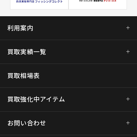
利用案内
初めてご利用の方へ
買取実績一覧
ガンコレクトについて
次世代電動ガンの買取
宅配買取について
買取相場表
モデルガンの買取
買取の流れ
ブローバックガスガンの買取
買取強化中アイテム
LINE査定の詳細
エアコッキングガンの買取
宅配買取に関するご利用規約
東京マルイ
お問い合わせ
パーツ、ミリタリーグッズの買取
宅配買取のお申込みはこちら
マルシン