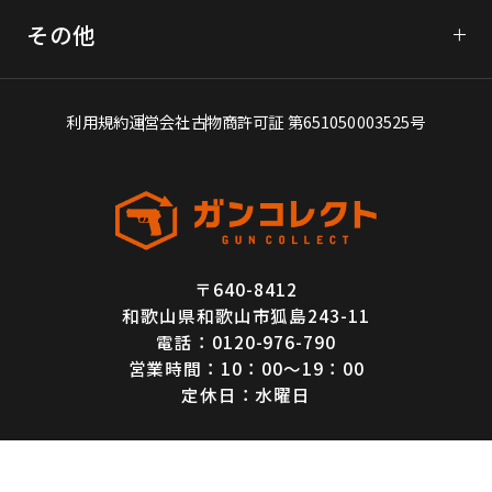
フォーム問い合わせ
KSC
その他
LINE査定
WA（ウエスタンアームズ）
よくあるご質問
電話問い合わせ
買取アイテム一覧
利用規約
運営会社
古物商許可証 第651050003525号
エアガン買取豆知識
お客様の声
特定商取引法に基づく表記
〒640-8412
プライバシーポリシー
和歌山県和歌山市狐島243-11
キャンセル・返品ポリシー
電話：0120-976-790
営業時間：10：00～19：00
買取価格保証・査定基準について
定休日：水曜日